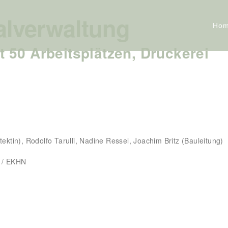
alverwaltung
Ho
50 Arbeitsplätzen, Druckerei
ektin), Rodolfo Tarulli, Nadine Ressel, Joachim Britz (Bauleitung)
t / EKHN