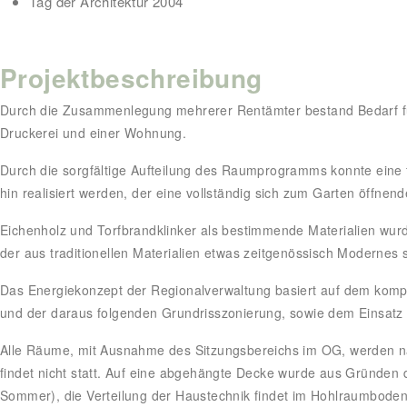
Tag der Architektur 2004
Projektbeschreibung
Durch die Zusammenlegung mehrerer Rentämter bestand Bedarf für
Druckerei und einer Wohnung.
Durch die sorgfältige Aufteilung des Raumprogramms konnte eine 
hin realisiert werden, der eine vollständig sich zum Garten öffne
Eichenholz und Torfbrandklinker als bestimmende Materialien wur
der aus traditionellen Materialien etwas zeitgenössisch Modernes s
Das Energiekonzept der Regionalverwaltung basiert auf dem ko
und der daraus folgenden Grundrisszonierung, sowie dem Einsatz
Alle Räume, mit Ausnahme des Sitzungsbereichs im OG, werden nat
findet nicht statt. Auf eine abgehängte Decke wurde aus Gründen 
Sommer), die Verteilung der Haustechnik findet im Hohlraumboden 