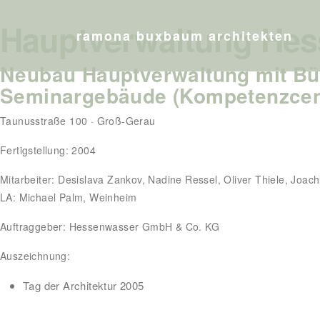
Hauptverwaltung He
ramona buxbaum architekten
Neubau Hauptverwaltung mit Bü
Seminargebäude (Kompetenzcen
Taunusstraße 100 · Groß-Gerau
Fertigstellung: 2004
Mitarbeiter: Desislava Zankov, Nadine Ressel, Oliver Thiele, Joac
LA: Michael Palm, Weinheim
Auftraggeber: Hessenwasser GmbH & Co. KG
Auszeichnung:
Tag der Architektur 2005