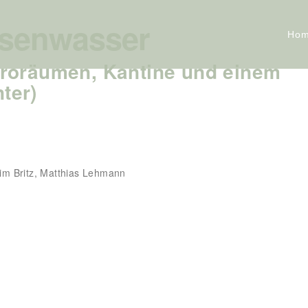
ssenwasser
Ho
roräumen, Kantine und einem
ter)
him Britz, Matthias Lehmann