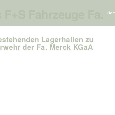
 F+S Fahrzeuge Fa.
Ho
estehenden Lagerhallen zu
erwehr der Fa. Merck KGaA