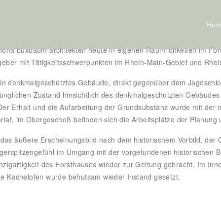
Ho
na buxbaum architekten heute in eigenen Räumlichkeiten im Fors
aggeber mit Tätigkeitsschwerpunkten im Rhein-Main-Gebiet und Rhe
ein denkmalgeschütztes Gebäude, direkt gegenüber dem Jagdschlo
rünglichen Zustand hinsichtlich des denkmalgeschützten Gebäudes
er Erhalt und die Aufarbeitung der Grundsubstanz wurde mit der n
at, im Obergeschoß befinden sich die Arbeitsplätze der Planung 
 das äußere Erscheinungsbild nach dem historischem Vorbild, der 
gerspitzengefühl im Umgang mit der vorgefundenen historischen 
inzigartigkeit des Forsthauses wieder zur Geltung gebracht. Im In
ene Kachelofen wurde behutsam wieder Instand gesetzt.