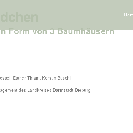
ldchen
Ho
 in Form von 3 Baumhäusern
essel, Esther Thiam, Kerstin Büschl
agement des Landkreises Darmstadt-Dieburg