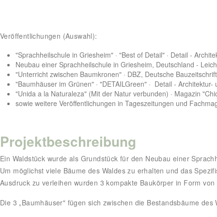
Veröffentlichungen (Auswahl):
"Sprachheilschule in Griesheim" · "Best of Detail" · Detail - Archit
Neubau einer Sprachheilschule in Griesheim, Deutschland - Leichte
"Unterricht zwischen Baumkronen" · DBZ, Deutsche Bauzeitschrif
"Baumhäuser im Grünen" · "DETAILGreen" · Detail - Architektur-
"Unida a la Naturaleza" (Mit der Natur verbunden) · Magazin "Ch
sowie weitere Veröffentlichungen in Tageszeitungen und Fachma
Projektbeschreibung
Ein Waldstück wurde als Grundstück für den Neubau einer Sprachhe
Um möglichst viele Bäume des Waldes zu erhalten und das Spezif
Ausdruck zu verleihen wurden 3 kompakte Baukörper in Form von 
Die 3 „Baumhäuser" fügen sich zwischen die Bestandsbäume des W