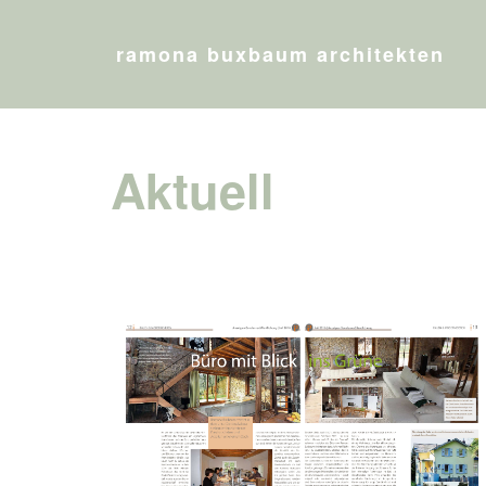
ramona buxbaum architekten
Aktuell