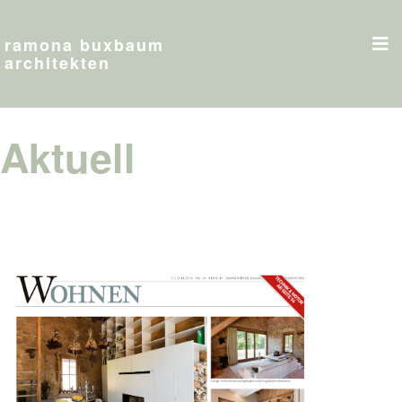
ramona buxbaum
architekten
Aktuell