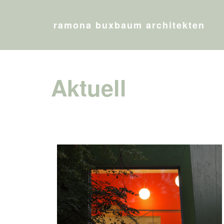
ramona buxbaum architekten
Aktuell