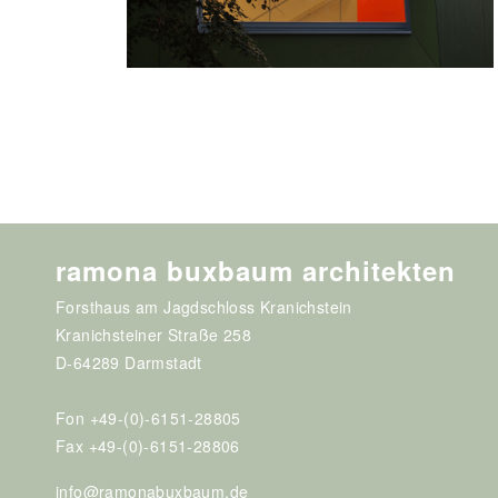
ramona buxbaum architekten
Forsthaus am Jagdschloss Kranichstein
Kranichsteiner Straße 258
D-64289 Darmstadt
Fon +49-(0)-6151-28805
Fax +49-(0)-6151-28806
info@ramonabuxbaum.de